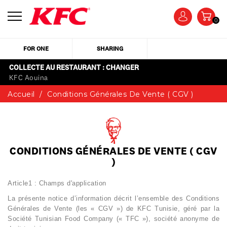
0
FOR ONE
SHARING
COLLECTE AU RESTAURANT : CHANGER
KFC Aouina
Accueil
Conditions Générales De Vente ( CGV )
CONDITIONS GÉNÉRALES DE VENTE ( CGV
)
Article1 : Champs d'application
La présente notice d’information décrit l’ensemble des Conditions
Générales de Vente (les «
CGV
») de KFC Tunisie, géré par la
Société Tunisian Food Company (« TFC »), société anonyme de