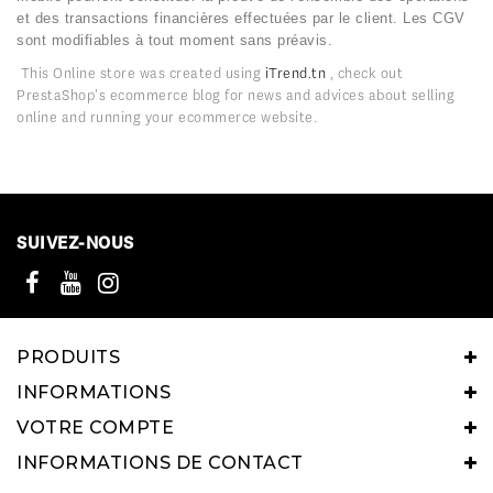
et des transactions financières effectuées par le client. Les CGV
sont modifiables à tout moment sans préavis.
This Online store was created using
iTrend.tn
, check out
PrestaShop's ecommerce blog for news and advices about selling
online and running your ecommerce website.
SUIVEZ-NOUS
PRODUITS
INFORMATIONS
VOTRE COMPTE
INFORMATIONS DE CONTACT