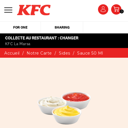
0
FOR ONE
SHARING
COLLECTE AU RESTAURANT : CHANGER
KFC La Marsa
Accueil
Notre Carte
Sides
Sauce 50 Ml