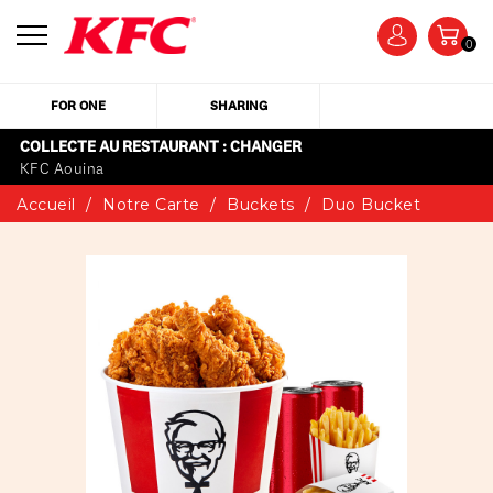
0
FOR ONE
SHARING
COLLECTE AU RESTAURANT : CHANGER
KFC Aouina
Accueil
Notre Carte
Buckets
Duo Bucket