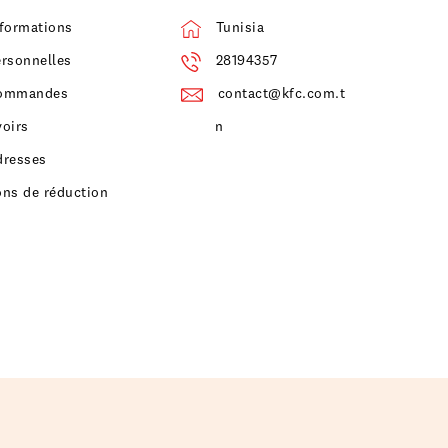
nformations
Tunisia
ersonnelles
28194357
ommandes
contact@kfc.com.t
voirs
n
dresses
ons de réduction