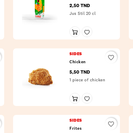
2,50 TND
Prix
Jus Stil 20 cl
SIDES
favorite_border
Chicken
5,50 TND
Prix
1 piece of chicken
SIDES
favorite_border
Frites