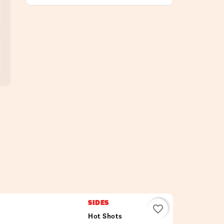
SIDES
favorite_border
Hot Shots