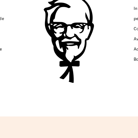
I
de
p
C
A
e
A
B