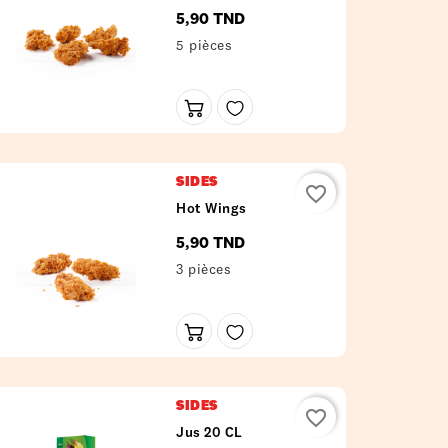
5,90 TND
Prix
5 pièces
SIDES
favorite_border
Hot Wings
5,90 TND
Prix
3 pièces
SIDES
favorite_border
Jus 20 CL