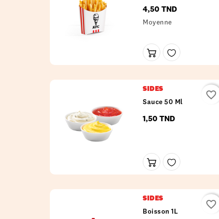
4,50 TND
Prix
Moyenne
SIDES
favorite_border
Sauce 50 Ml
1,50 TND
Prix
SIDES
favorite_border
Boisson 1L