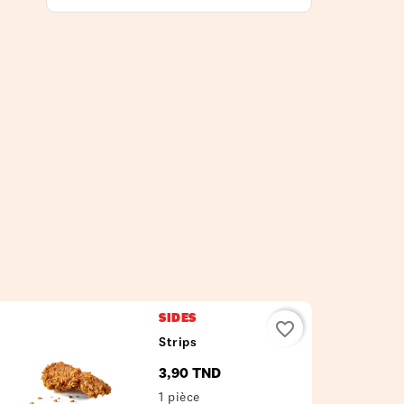
SIDES
favorite_border
Strips
3,90 TND
Prix
1 pièce