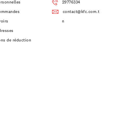
ersonnelles
29776334
ommandes
contact@kfc.com.t
voirs
n
dresses
ons de réduction