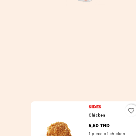
SIDES
favorite_border
Chicken
5,50 TND
Prix
1 piece of chicken