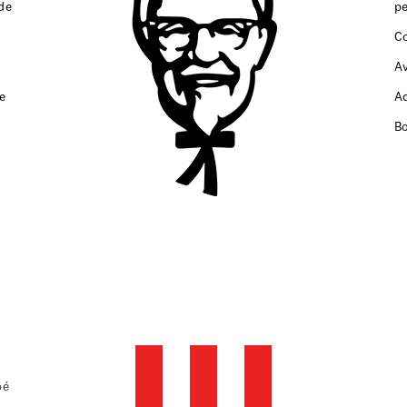
de
p
C
A
e
A
B
pé