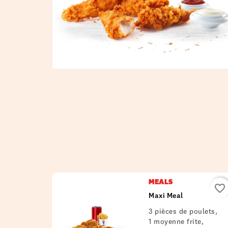
MEALS
favorite_border
Maxi Meal
3 pièces de poulets,
1 moyenne frite,