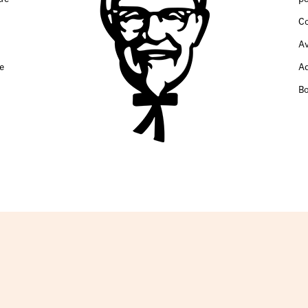
C
A
e
A
B
pé