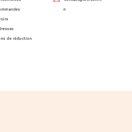
ommandes
n
voirs
dresses
ons de réduction