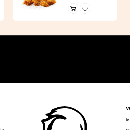
canette au choix
V
I
de
p