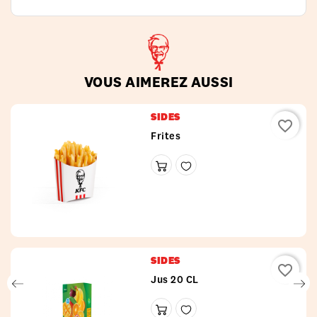
VOUS AIMEREZ AUSSI
SIDES
favorite_border
Frites
SIDES
favorite_border
Jus 20 CL