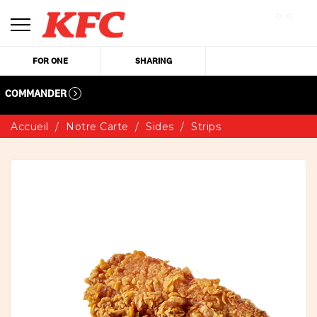
FOR ONE
SHARING
COMMANDER
Accueil
Notre Carte
Sides
Strips